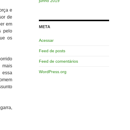
junho 2019
orça e
sor de
her em
META
s pelo
que os
Acessar
Feed de posts
orrido
Feed de comentários
e mais
WordPress.org
a essa
 homem
ssunto
garra,