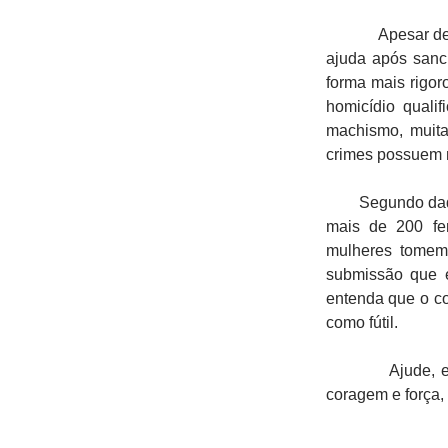
Apesar de no Br
ajuda após sanc
forma mais rigor
homicídio quali
machismo, muit
crimes possuem 
Segundo dados d
mais de 200 fem
mulheres tomem
submissão que 
entenda que o c
como fútil.
Ajude, em brig
coragem e força,