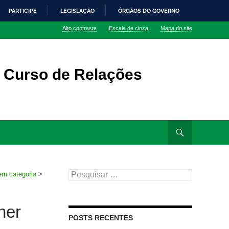
PARTICIPE
LEGISLAÇÃO
ÓRGÃOS DO GOVERNO
Alto contraste
Escala de cinza
Mapa do site
o Curso de Relações
Pesquisar
m categoria
>
por:
her
POSTS RECENTES