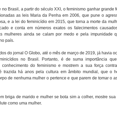
asil, a partir do século XXI, o feminismo ganhar grande f
ionadas as leis Maria da Penha em 2006, que pune o agres
osa, e a lei do feminicídio em 2015, que torna a morte da mul
ficado e conta em números exatos os falecimentos causado
as mulheres ainda se calam por medo e pela impunidade 
no país.
o jornal O Globo, até o mês de março de 2019, já havia oc
inicídios no Brasil. Portanto, é de suma importância qu
 conhecimento do feminismo e mostrem a sua força contr
é trazida há anos pela cultura em âmbito mundial, que o
orpo de nenhuma mulher o pertence e que parem de tomar o a
a de marido e mulher se bota sim a colher, mostre sua 
 lute como uma mulher.