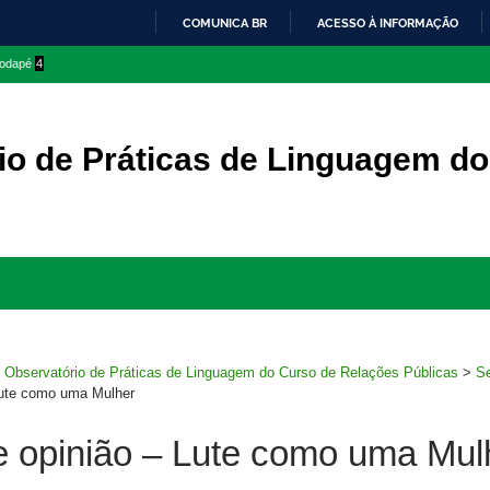
COMUNICA BR
ACESSO À INFORMAÇÃO
IR
 rodapé
4
PARA
O
CONTEÚDO
io de Práticas de Linguagem d
Ir
para
rodapé
>
Observatório de Práticas de Linguagem do Curso de Relações Públicas
>
Se
 Lute como uma Mulher
e opinião – Lute como uma Mul