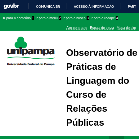
COMUNICA BR
ACESSO À INFORMAÇÃO
PARTI
IR
Ir
Ir
Ir
Ir para o conteúdo
1
Ir para o menu
2
Ir para a busca
3
Ir para o rodapé
4
PARA
para
para
para
O
Alto contraste
Escala de cinza
Mapa do site
CONTEÚDO
conteúdo
menu
menu
superior
lateral
Observatório de
Práticas de
Linguagem do
Curso de
Relações
Públicas