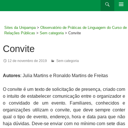
Ir
Pesquisar
para
MENU
rodapé
PRINCI
Sites da Unipampa
>
Observatório de Práticas de Linguagem do Curso de
Relações Públicas
>
Sem categoria
>
Convite
Convite
12 de novembro de 2019
Sem categoria
Autores
:
Julia Martins e
Ronaldo Martins de Freitas
O convite é um texto de solicitação de presença, criado com
o intuito de estabelecer comunicação entre o organizador e
o convidado de um evento. Familiares, conhecidos e
organizações utilizam o convite, que deve sempre conter
qual o tipo de evento, endereço, hora e data para que não
haja dúvidas. Deve-se enviar com no mínimo com sete dias