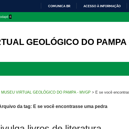
COMUNICA BR
ACESSO À INFORMAÇÃO
IR
 rodapé
4
PARA
O
CONTEÚDO
RTUAL GEOLÓGICO DO PAMPA
Ir
para
rodapé
>
MUSEU VIRTUAL GEOLÓGICO DO PAMPA - MVGP
>
E se você encontra
Arquivo da tag: E se você encontrasse uma pedra
ulga livros de literatura