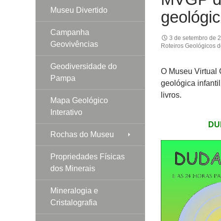
Museu Divertido
geológica
Campanha
3 de setembro de 
Geovivências
Roteiros Geológicos 
Geodiversidade do
O Museu Virtual G
Pampa
geológica infanti
livros.
Mapa Geológico
Interativo
DUD
Rochas do Museu
Propriedades Físicas
dos Minerais
Mineralogia e
Cristalografia