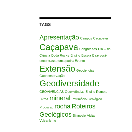
TAGS
Apresentação
Campus Caçapava
Caçapava
Congressos
Dia C da
Ciência
Duda Rocks
Ensino
Escola
E se você
encontrasse uma pedra
Evento
Extensão
Geociencias
Geoconservação
Geodiversidade
GEOVIVÊNCIAS
Geovivências Ensino Remoto
mineral
Livros
Patrimônio Geológico
rocha
Roteiros
Produção
Geológicos
Simposio
Visita
Vulcanismo