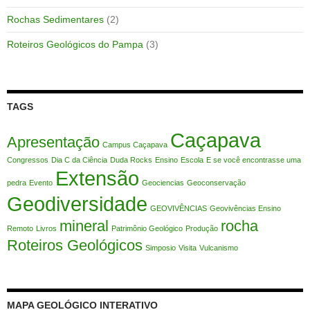
Rochas Sedimentares
(2)
Roteiros Geológicos do Pampa
(3)
TAGS
Caçapava
Apresentação
Campus Caçapava
Congressos
Dia C da Ciência
Duda Rocks
Ensino
Escola
E se você encontrasse uma
Extensão
pedra
Evento
Geociencias
Geoconservação
Geodiversidade
GEOVIVÊNCIAS
Geovivências Ensino
mineral
rocha
Remoto
Livros
Patrimônio Geológico
Produção
Roteiros Geológicos
Simposio
Visita
Vulcanismo
MAPA GEOLÓGICO INTERATIVO