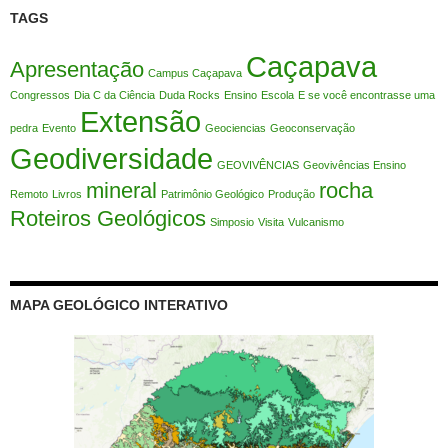
TAGS
Caçapava
Apresentação
Campus Caçapava
Congressos
Dia C da Ciência
Duda Rocks
Ensino
Escola
E se você encontrasse uma
Extensão
pedra
Evento
Geociencias
Geoconservação
Geodiversidade
GEOVIVÊNCIAS
Geovivências Ensino
mineral
rocha
Remoto
Livros
Patrimônio Geológico
Produção
Roteiros Geológicos
Simposio
Visita
Vulcanismo
MAPA GEOLÓGICO INTERATIVO