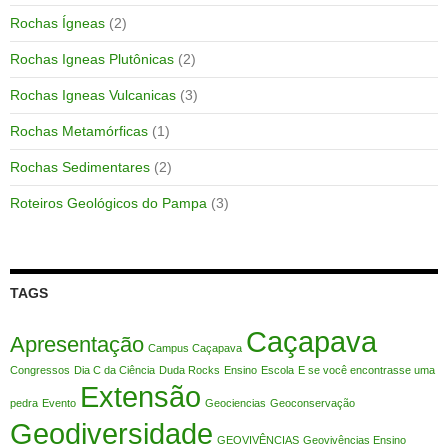
Rochas Ígneas
(2)
Rochas Igneas Plutônicas
(2)
Rochas Igneas Vulcanicas
(3)
Rochas Metamórficas
(1)
Rochas Sedimentares
(2)
Roteiros Geológicos do Pampa
(3)
TAGS
Caçapava
Apresentação
Campus Caçapava
Congressos
Dia C da Ciência
Duda Rocks
Ensino
Escola
E se você encontrasse uma
Extensão
pedra
Evento
Geociencias
Geoconservação
Geodiversidade
GEOVIVÊNCIAS
Geovivências Ensino