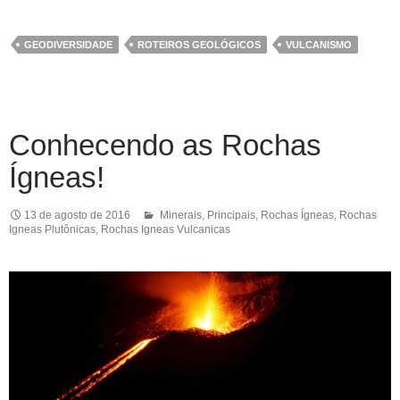
GEODIVERSIDADE
ROTEIROS GEOLÓGICOS
VULCANISMO
Conhecendo as Rochas
Ígneas!
13 de agosto de 2016
Minerais
,
Principais
,
Rochas Ígneas
,
Rochas
Igneas Plutônicas
,
Rochas Igneas Vulcanicas