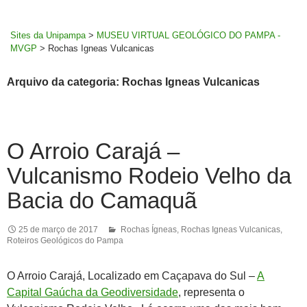
MENU
rodapé
PRINCI
Sites da Unipampa
>
MUSEU VIRTUAL GEOLÓGICO DO PAMPA -
MVGP
>
Rochas Igneas Vulcanicas
Arquivo da categoria: Rochas Igneas Vulcanicas
O Arroio Carajá –
Vulcanismo Rodeio Velho da
Bacia do Camaquã
25 de março de 2017
Rochas Ígneas
,
Rochas Igneas Vulcanicas
,
Roteiros Geológicos do Pampa
O Arroio Carajá, Localizado em Caçapava do Sul –
A
Capital Gaúcha da Geodiversidade
, representa o