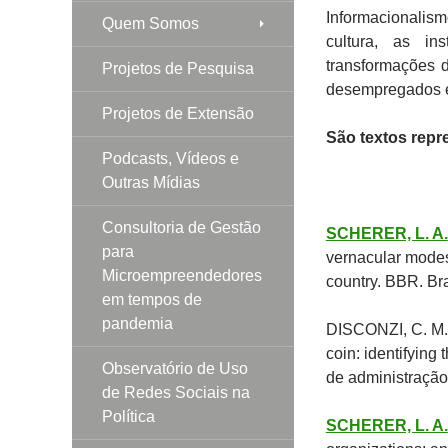
Informacionalis
Quem Somos
cultura, as in
transformações d
Projetos de Pesquisa
desempregados e j
Projetos de Extensão
São textos repre
Podcasts, Vídeos e
Outras Mídias
Consultoria de Gestão
SCHERER, L. A.
para
vernacular modes 
Microempreendedores
country. BBR. Bra
em tempos de
pandemia
DISCONZI, C. M. 
coin: identifying
Observatório de Uso
de administração
de Redes Sociais na
Política
SCHERER, L. A.