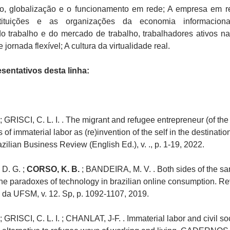
mo, globalização e o funcionamento em rede; A empresa em r
stituições e as organizações da economia informaciona
o trabalho e do mercado de trabalho, trabalhadores ativos na
ornada flexível; A cultura da virtualidade real.
sentativos desta linha:
; GRISCI, C. L. I. . The migrant and refugee entrepreneur (of the 
of immaterial labor as (re)invention of the self in the destinatio
zilian Business Review (English Ed.), v. ., p. 1-19, 2022.
D. G. ;
CORSO, K. B.
; BANDEIRA, M. V. . Both sides of the s
 the paradoxes of technology in brazilian online consumption. Re
 da UFSM, v. 12. Sp, p. 1092-1107, 2019.
; GRISCI, C. L. I. ; CHANLAT, J-F. . Immaterial labor and civil so