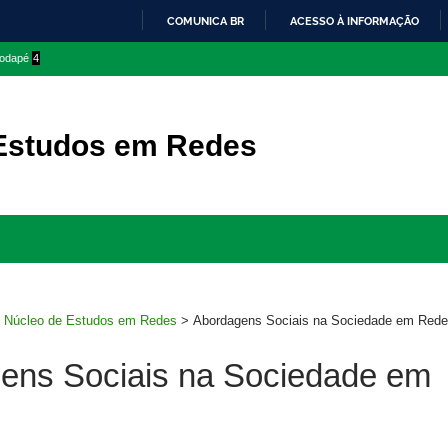
COMUNICA BR
ACESSO À INFORMAÇÃO
IR
 rodapé
4
PARA
O
CONTEÚDO
Estudos em Redes
Ir
para
rodapé
>
Núcleo de Estudos em Redes
>
Abordagens Sociais na Sociedade em Rede
ens Sociais na Sociedade em