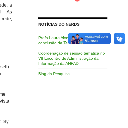
ede, a
l; As
 rede,
NOTÍCIAS DO NERDS
Profa Laura Alves Scherer, prêmios e
conclusão da Tese
Coordenação de sessão temática no
VII Encontro de Administração da
Informação da ANPAD
self):
n
Blog da Pesquisa
ame
vista
ciety