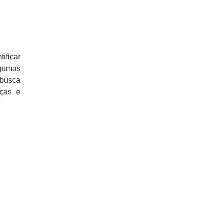
ificar
lgumas
 busca
nças e