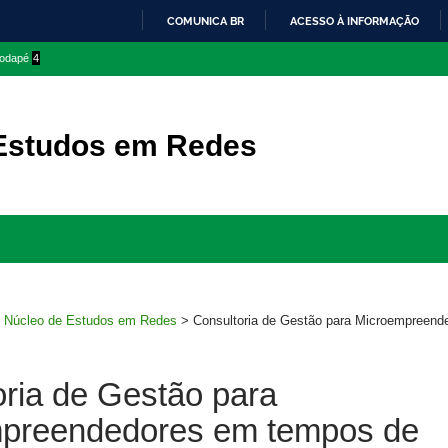
COMUNICA BR
ACESSO À INFORMAÇÃO
IR
 rodapé
4
PARA
O
CONTEÚDO
Estudos em Redes
Ir
para
rodapé
>
Núcleo de Estudos em Redes
>
Consultoria de Gestão para Microempreend
oria de Gestão para
preendedores em tempos de