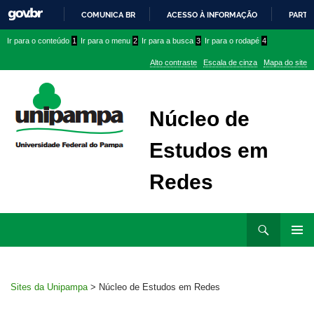
COMUNICA BR
ACESSO À INFORMAÇÃO
PARTI
IR
Ir
Ir
Ir
Ir para o conteúdo
1
Ir para o menu
2
Ir para a busca
3
Ir para o rodapé
4
PARA
para
para
para
O
Alto contraste
Escala de cinza
Mapa do site
CONTEÚDO
conteúdo
menu
menu
superior
lateral
Núcleo de
Estudos em
Redes
Ir
Pesquisar
para
MENU
rodapé
PRINCI
Sites da Unipampa
>
Núcleo de Estudos em Redes