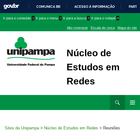
COMUNICA BR
ACESSO À INFORMAÇÃO
PARTI
IR
Ir
Ir
Ir
Ir para o conteúdo
1
Ir para o menu
2
Ir para a busca
3
Ir para o rodapé
4
PARA
para
para
para
O
Alto contraste
Escala de cinza
Mapa do site
CONTEÚDO
conteúdo
menu
menu
superior
lateral
Núcleo de
Estudos em
Redes
Ir
Pesquisar
para
MENU
rodapé
PRINCI
Sites da Unipampa
>
Núcleo de Estudos em Redes
>
Reuniões