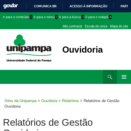
COMUNICA BR
ACESSO À INFORMAÇÃO
PARTI
IR
Ir
Ir
Ir
Ir para o conteúdo
1
Ir para o menu
2
Ir para a busca
3
Ir para o rodapé
4
PARA
para
para
para
O
Alto contraste
Escala de cinza
Mapa do site
CONTEÚDO
conteúdo
menu
menu
superior
lateral
Ouvidoria
Ir
Pesquisar
para
MENU
rodapé
PRINCI
Sites da Unipampa
>
Ouvidoria
>
Relatórios
>
Relatórios de Gestão
Ouvidoria
Relatórios de Gestão