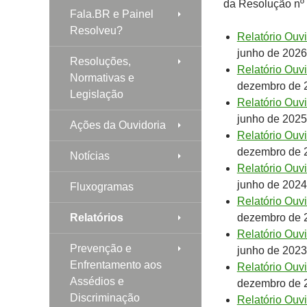
da Resolução nº 
Fala.BR e Painel
Resolveu?
Relatório Ouv
junho de 2026
Resoluções,
Relatório Ouv
Normativas e
dezembro de 
Legislação
Relatório Ouv
junho de 2025
Ações da Ouvidoria
Relatório Ouv
dezembro de 
Notícias
Relatório Ouv
junho de 2024
Fluxogramas
Relatório Ouv
Relatórios
dezembro de 
Relatório Ouv
Prevenção e
junho de 2023
Enfrentamento aos
Relatório Ouv
Assédios e
dezembro de 
Discriminação
Relatório Ouv