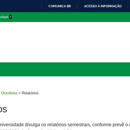
COMUNICA BR
ACESSO À INFORMAÇÃO
IR
 rodapé
4
PARA
O
CONTEÚDO
Ir
para
rodapé
>
Ouvidoria
>
Relatórios
os
iversidade divulga os relatórios semestrais, conforme prevê o A