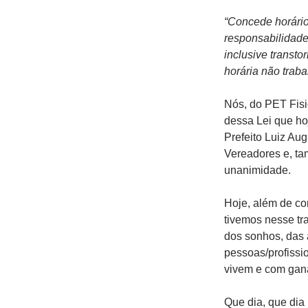
“Concede horário
responsabilidade
inclusive transt
horária não traba
Nós, do PET Fisi
dessa Lei que hoj
Prefeito Luiz Au
Vereadores e, ta
unanimidade.
Hoje, além de c
tivemos nesse tr
dos sonhos, das 
pessoas/profissi
vivem e com gana
Que dia, que dia 