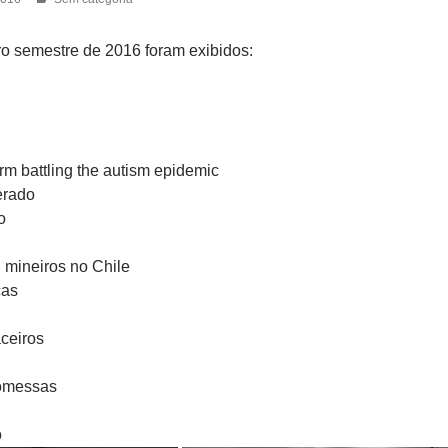
ro semestre de 2016 foram exibidos:
rm battling the autism epidemic
erado
o
: mineiros no Chile
ças
ceiros
omessas
o