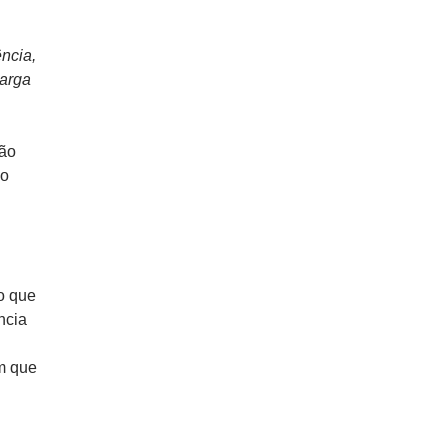
ncia,
carga
ção
do
o que
ncia
m que