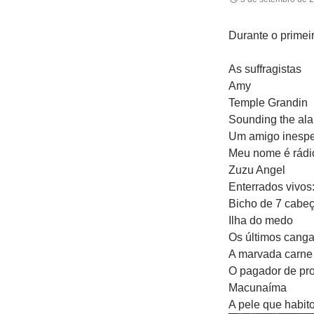
Durante o primei
As suffragistas
Amy
Temple Grandin
Sounding the ala
Um amigo inesp
Meu nome é rádi
Zuzu Angel
Enterrados vivos
Bicho de 7 cabe
Ilha do medo
Os últimos canga
A marvada carne
O pagador de pr
Macunaíma
A pele que habit