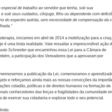
 especial de trabalho ao servidor que tenha, sob sua
 e sob seus cuidados, cônjuge, filho ou dependente com deficiê
orno do espectro autista, sem necessidade de compensação da 
lhada.”
oterapia, iniciamos em abril de 2014 a mobilização para a cria
e é uma linda realidade. Vale ressaltar a imprescindível ação 
gusto Schneider que encaminhou essa Lei para a Câmara de
mbém, a participação dos Vereadores que a aprovaram por
omemorarmos a publicação da Lei, comemoramos o aprendizad
ajeto e reforçamos ainda mais as nossas convicções da importâ
ações cidadãs, políticas e de direitos humanos na formação de
onais conhecedores das forças e fragilidades da comunidade e
 de exercer sua cidadania e explorar todo o seu potencial.
lindo.