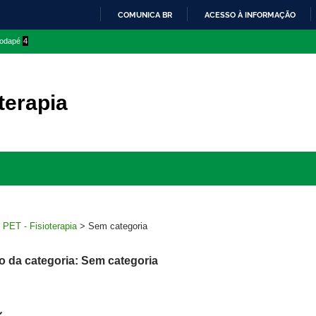
COMUNICA BR
ACESSO À INFORMAÇÃO
IR
 rodapé
4
PARA
O
CONTEÚDO
terapia
Ir
para
rodapé
>
PET - Fisioterapia
>
Sem categoria
o da categoria: Sem categoria