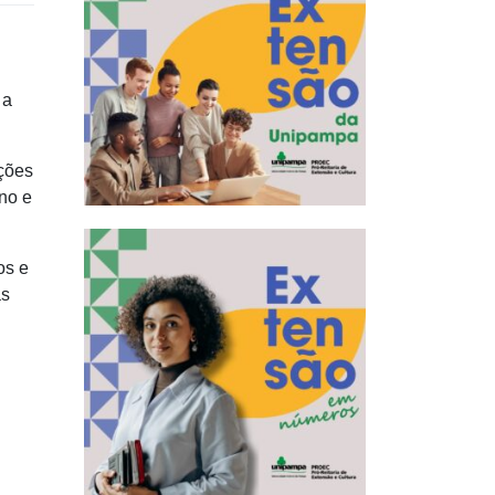
 a
ações
ino e
os e
as