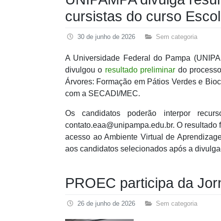
cursistas do curso Esco
30 de junho de 2026
Sem categoria
A Universidade Federal do Pampa (UNIPAM
divulgou o
resultado preliminar
do processo 
Árvores: Formação em Pátios Verdes e Bioc
com a SECADI/MEC.
Os candidatos poderão interpor recur
contato.eaa@unipampa.edu.br. O resultado fin
acesso ao Ambiente Virtual de Aprendizag
aos candidatos selecionados após a divulgaç
PROEC participa da Jo
26 de junho de 2026
Sem categoria