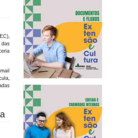
EC),
a das
ceria
mail
cula,
hadas
na