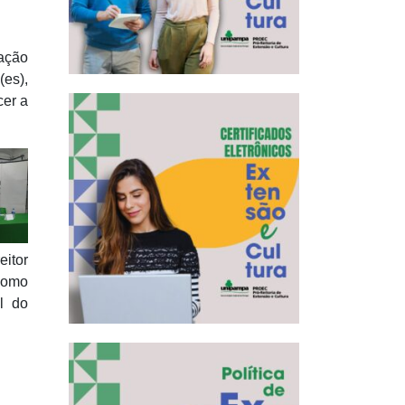
ação
es),
cer a
itor
 como
l do