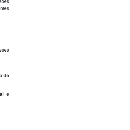
sões
entes
eses
o de
al e