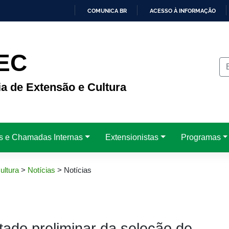
COMUNICA BR
ACESSO À INFORMAÇÃO
IR
PARA
O
CONTEÚDO
EC
ia de Extensão e Cultura
is e Chamadas Internas
Extensionistas
Programas
ultura
>
Notícias
>
Notícias
ado preliminar da seleção de