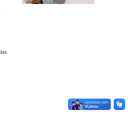
o
adas