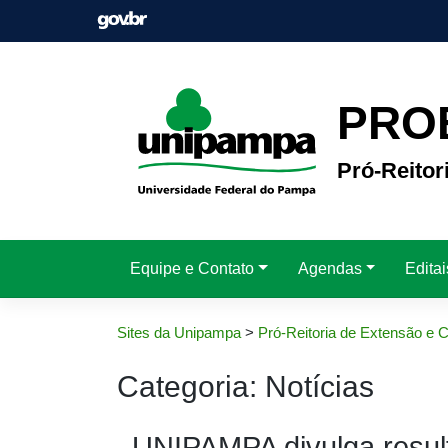
Pular
para
o
conteúdo
PRO
Pró-Reitor
Equipe e Contato
Agendas
Edita
Sites da Unipampa
>
Pró-Reitoria de Extensão e C
Categoria:
Notícias
UNIPAMPA divulga result