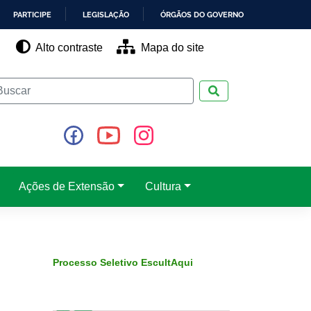
PARTICIPE
LEGISLAÇÃO
ÓRGÃOS DO GOVERNO
Alto contraste
Mapa do site
Pesquisar
Ações de Extensão
Cultura
Processo Seletivo EscultAqui