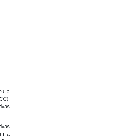
ou a
CC),
tivas
tivas
om a