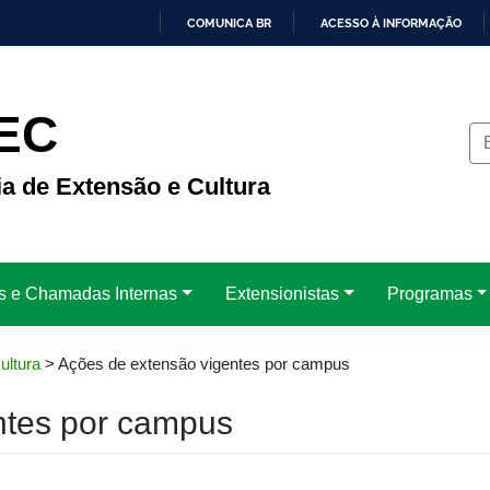
COMUNICA BR
ACESSO À INFORMAÇÃO
IR
PARA
O
CONTEÚDO
EC
ia de Extensão e Cultura
is e Chamadas Internas
Extensionistas
Programas
ultura
>
Ações de extensão vigentes por campus
ntes por campus