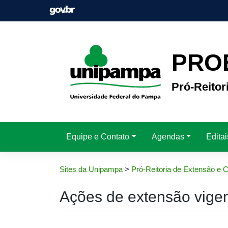
Pular
para
o
conteúdo
PRO
Pró-Reitor
Equipe e Contato
Agendas
Edita
Sites da Unipampa
>
Pró-Reitoria de Extensão e C
Ações de extensão vige