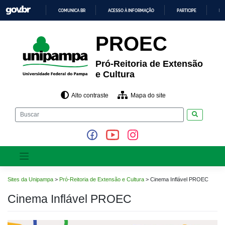
Pular
COMUNICA BR
ACESSO À INFORMAÇÃO
PARTICIPE
LE
para
o
IR
PARA
conteúdo
PROEC
O
CONTEÚDO
Pró-Reitoria de Extensão
e Cultura
Alto contraste
Mapa do site
Pesquisar
Sites da Unipampa
>
Pró-Reitoria de Extensão e Cultura
>
Cinema Inflável PROEC
Cinema Inflável PROEC