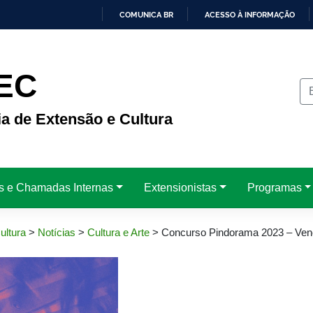
COMUNICA BR
ACESSO À INFORMAÇÃO
IR
PARA
O
CONTEÚDO
EC
ia de Extensão e Cultura
is e Chamadas Internas
Extensionistas
Programas
ultura
>
Notícias
>
Cultura e Arte
>
Concurso Pindorama 2023 – Ven