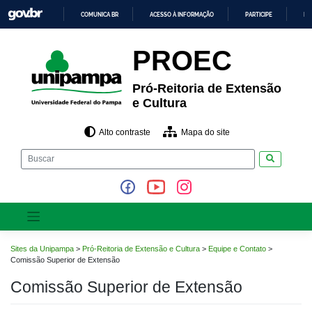
Pular
COMUNICA BR
ACESSO À INFORMAÇÃO
PARTICIPE
LE
para
o
IR
PARA
conteúdo
PROEC
O
CONTEÚDO
Pró-Reitoria de Extensão
e Cultura
Alto contraste
Mapa do site
Pesquisar
Sites da Unipampa
>
Pró-Reitoria de Extensão e Cultura
>
Equipe e Contato
>
Comissão Superior de Extensão
Comissão Superior de Extensão