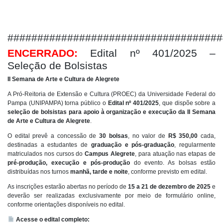
####################################
ENCERRADO:
Edital nº 401/2025 –
Seleção de Bolsistas
II Semana de Arte e Cultura de Alegrete
A Pró-Reitoria de Extensão e Cultura (PROEC) da Universidade Federal do
Pampa (UNIPAMPA) torna público o
Edital nº 401/2025
, que dispõe sobre a
seleção de bolsistas para apoio à organização e execução da II Semana
de Arte e Cultura de Alegrete
.
O edital prevê a concessão de
30 bolsas
, no valor de
R$ 350,00
cada,
destinadas a estudantes de
graduação e pós-graduação
, regularmente
matriculados nos cursos do
Campus Alegrete
, para atuação nas etapas de
pré-produção, execução e pós-produção
do evento. As bolsas estão
distribuídas nos turnos
manhã, tarde e noite
, conforme previsto em edital.
As inscrições estarão abertas no período de
15 a 21 de dezembro de 2025
e
deverão ser realizadas exclusivamente por meio de formulário online,
conforme orientações disponíveis no edital.
Acesse o edital completo: