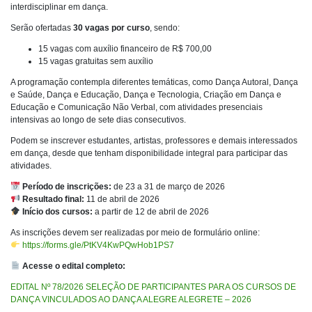
interdisciplinar em dança.
Serão ofertadas
30 vagas por curso
, sendo:
15 vagas com auxílio financeiro de R$ 700,00
15 vagas gratuitas sem auxílio
A programação contempla diferentes temáticas, como Dança Autoral, Dança
e Saúde, Dança e Educação, Dança e Tecnologia, Criação em Dança e
Educação e Comunicação Não Verbal, com atividades presenciais
intensivas ao longo de sete dias consecutivos.
Podem se inscrever estudantes, artistas, professores e demais interessados
em dança, desde que tenham disponibilidade integral para participar das
atividades.
Período de inscrições:
de 23 a 31 de março de 2026
Resultado final:
11 de abril de 2026
Início dos cursos:
a partir de 12 de abril de 2026
As inscrições devem ser realizadas por meio de formulário online:
https://forms.gle/PtKV4KwPQwHob1PS7
Acesse o edital completo:
EDITAL Nº 78/2026 SELEÇÃO DE PARTICIPANTES PARA OS CURSOS DE
DANÇA VINCULADOS AO DANÇA ALEGRE ALEGRETE – 2026