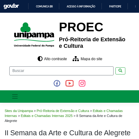
Pular
COMUNICA BR
ACESSO À INFORMAÇÃO
PARTICIPE
LE
para
o
IR
PARA
conteúdo
PROEC
O
CONTEÚDO
Pró-Reitoria de Extensão
e Cultura
Alto contraste
Mapa do site
Pesquisar
Sites da Unipampa
>
Pró-Reitoria de Extensão e Cultura
>
Editais e Chamadas
Internas
>
Editais e Chamadas Internas 2025
>
II Semana da Arte e Cultura de
Alegrete
II Semana da Arte e Cultura de Alegrete