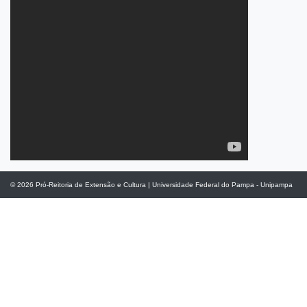
© 2026
Pró-Reitoria de Extensão e Cultura
|
Universidade Federal do Pampa - Unipampa