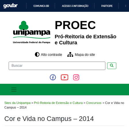
Pular
COMUNICA BR
ACESSO À INFORMAÇÃO
PARTICIPE
LE
para
o
IR
PARA
conteúdo
PROEC
O
CONTEÚDO
Pró-Reitoria de Extensão
e Cultura
Alto contraste
Mapa do site
Pesquisar
Sites da Unipampa
>
Pró-Reitoria de Extensão e Cultura
>
Concursos
>
Cor e Vida no
Campus – 2014
Cor e Vida no Campus – 2014