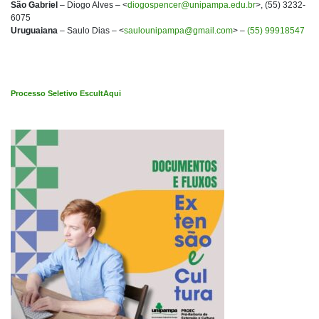
São Gabriel
– Diogo Alves – <
diogospencer@unipampa.edu.br
>, (55) 3232-
6075
Uruguaiana
– Saulo Dias – <
saulounipampa@gmail.com
> –
(55) 99918547
Processo Seletivo EscultAqui