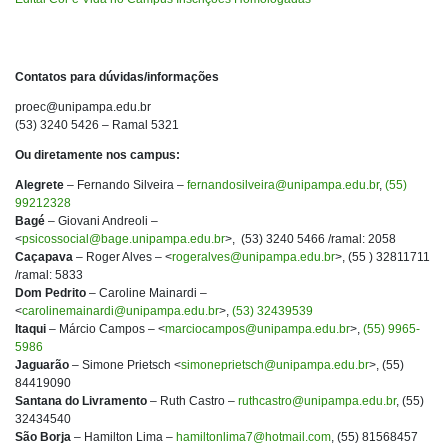
Contatos para dúvidas/informações
proec@unipampa.edu.br
(53) 3240 5426 – Ramal 5321
Ou diretamente nos campus:
Alegrete
– Fernando Silveira –
fernandosilveira@unipampa.edu.br
,
(55)
99212328
Bagé
– Giovani Andreoli –
<
psicossocial@bage.unipampa.edu.br
>, (53) 3240 5466 /ramal: 2058
Caçapava
– Roger Alves – <
rogeralves@unipampa.edu.br
>, (55 ) 32811711
/ramal: 5833
Dom Pedrito
– Caroline Mainardi –
<
carolinemainardi@unipampa.edu.br
>,
(53) 32439539
Itaqui
– Márcio Campos – <
marciocampos@unipampa.edu.br
>,
(55) 9965-
5986
Jaguarão
– Simone Prietsch <
simoneprietsch@unipampa.edu.br
>, (55)
84419090
Santana do Livramento
– Ruth Castro –
ruthcastro@unipampa.edu.br
, (55)
32434540
São Borja
– Hamilton Lima –
hamiltonlima7@hotmail.com
, (55) 81568457