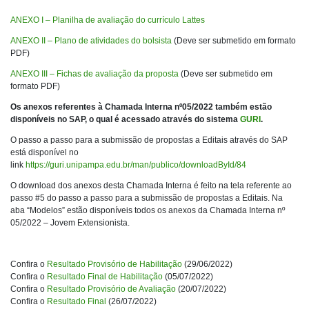
ANEXO I – Planilha de avaliação do currículo Lattes
ANEXO II – Plano de atividades do bolsista
(Deve ser submetido em formato
PDF)
ANEXO III – Fichas de avaliação da proposta
(Deve ser submetido em
formato PDF)
Os anexos referentes à Chamada Interna nº05/2022 também estão
disponíveis no SAP, o qual é acessado através do sistema
GURI
.
O passo a passo para a submissão de propostas a Editais através do SAP
está disponível no
link
https://guri.unipampa.edu.br/man/publico/downloadById/84
O download dos anexos desta Chamada Interna é feito na tela referente ao
passo #5 do passo a passo para a submissão de propostas a Editais. Na
aba “Modelos” estão disponíveis todos os anexos da Chamada Interna nº
05/2022 – Jovem Extensionista.
Confira o
Resultado Provisório de Habilitação
(29/06/2022)
Confira o
Resultado Final de Habilitação
(05/07/2022)
Confira o
Resultado Provisório de Avaliação
(20/07/2022)
Confira o
Resultado Final
(26/07/2022)