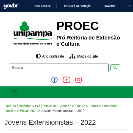
Pular
COMUNICA BR
ACESSO À INFORMAÇÃO
PARTICIPE
LE
para
o
IR
PARA
conteúdo
PROEC
O
CONTEÚDO
Pró-Reitoria de Extensão
e Cultura
Alto contraste
Mapa do site
Pesquisar
Sites da Unipampa
>
Pró-Reitoria de Extensão e Cultura
>
Editais e Chamadas
Internas
>
Editais 2022
>
Jovens Extensionistas – 2022
Jovens Extensionistas – 2022