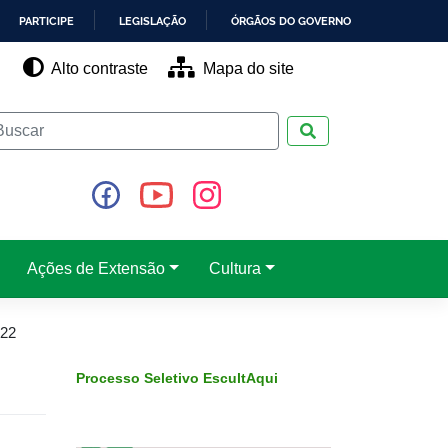
PARTICIPE
LEGISLAÇÃO
ÓRGÃOS DO GOVERNO
Alto contraste
Mapa do site
Pesquisar
Ações de Extensão
Cultura
22
Processo Seletivo EscultAqui