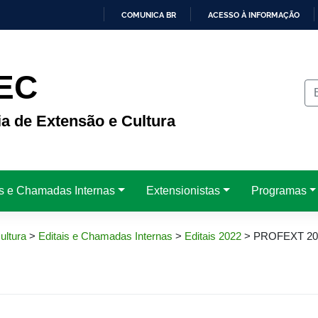
COMUNICA BR
ACESSO À INFORMAÇÃO
IR
PARA
O
CONTEÚDO
EC
ia de Extensão e Cultura
is e Chamadas Internas
Extensionistas
Programas
ultura
>
Editais e Chamadas Internas
>
Editais 2022
>
PROFEXT 20