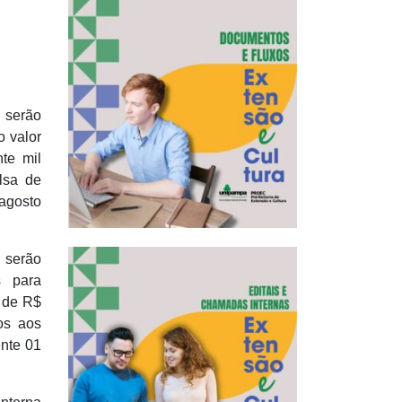
 serão
o valor
te mil
lsa de
 agosto
 serão
s para
r de R$
dos aos
ente 01