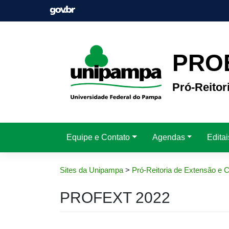
Pular
para
o
conteúdo
PRO
Pró-Reitor
Equipe e Contato
Agendas
Edita
Sites da Unipampa
>
Pró-Reitoria de Extensão e C
PROFEXT 2022