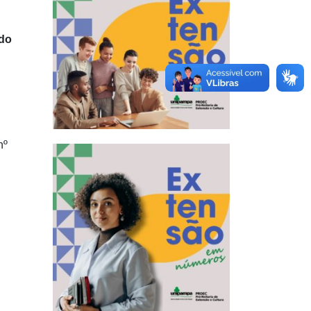
ado
nº