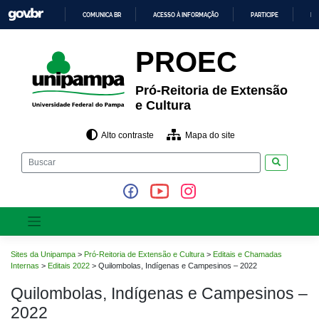
Pular
COMUNICA BR
ACESSO À INFORMAÇÃO
PARTICIPE
LE
para
o
IR
PARA
conteúdo
PROEC
O
CONTEÚDO
Pró-Reitoria de Extensão
e Cultura
Alto contraste
Mapa do site
Pesquisar
Sites da Unipampa
>
Pró-Reitoria de Extensão e Cultura
>
Editais e Chamadas
Internas
>
Editais 2022
>
Quilombolas, Indígenas e Campesinos – 2022
Quilombolas, Indígenas e Campesinos –
2022