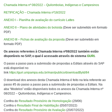
Chamada Interna nº 08/2022 – Quilombolas, Indígenas e Campesinos
RETIFICAÇÃO – Chamada Interna nº18/2022
ANEXO I – Planilha de avaliação do currículo Lattes
ANEXO II – Plano de atividades do bolsista
(Deve ser submetido em formato
PDF)
ANEXO III – Fichas de avaliação da proposta
(Deve ser submetido em
formato PDF)
Os anexos referentes à Chamada Interna nº08/2022 também estão
disponíveis no SAP, o qual é acessado através do sistema
GURI
.
O passo a passo para a submissão de propostas a Editais através do SAP
está disponível no
link
https://guri.unipampa.edu.br/man/publico/downloadById/84
O download dos anexos desta Chamada Interna é feito na tela referente ao
passo #5 do passo a passo para a submissão de propostas a Editais. Na
aba “Modelos” estão disponíveis todos os anexos da Chamada Interna nº
08/2022 – Quilombolas, Indígenas e Campesinos.
Confira do
Resultado Provisório de Homologação
(29/06)
Confira o
Resultado Final de Habilitação
(05/07/2022)
Confira do
Resultado Provisório de Avaliação
(20/07/2022)