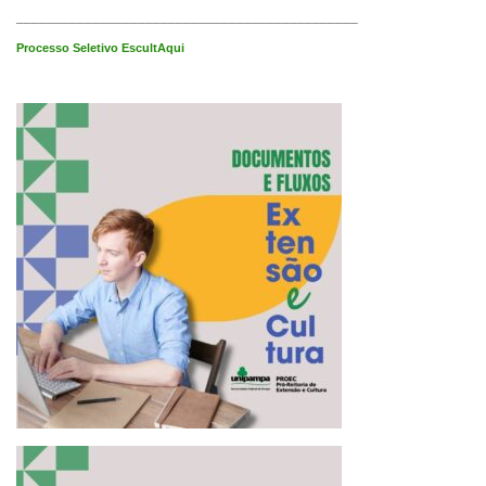
_______________________________________
______
Processo Seletivo EscultAqui