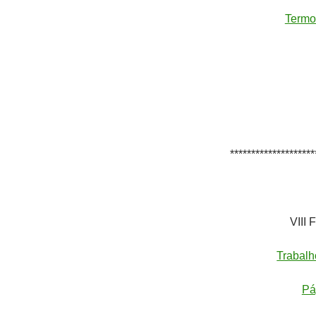
Termo
********************
VIII 
Trabalh
Pá