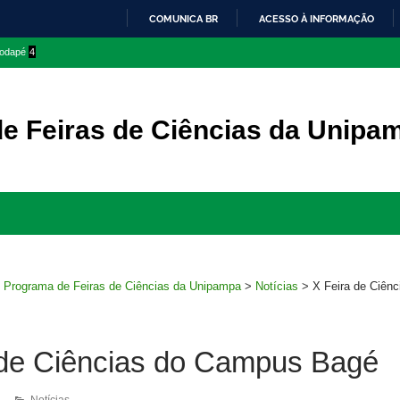
COMUNICA BR
ACESSO À INFORMAÇÃO
IR
 rodapé
4
PARA
O
CONTEÚDO
e Feiras de Ciências da Unipa
Ir
para
rodapé
>
Programa de Feiras de Ciências da Unipampa
>
Notícias
>
X Feira de Ciên
 de Ciências do Campus Bagé
1
Notícias