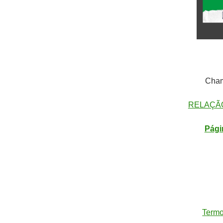
Cham
RELAÇA
Pági
20/
Termo