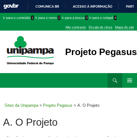
COMUNICA BR
ACESSO À INFORMAÇÃO
PARTI
IR
Ir
Ir
Ir
Ir para o conteúdo
1
Ir para o menu
2
Ir para a busca
3
Ir para o rodapé
4
PARA
para
para
para
O
Alto contraste
Escala de cinza
Mapa do site
CONTEÚDO
conteúdo
menu
menu
superior
lateral
Projeto Pegasus
Ir
Pesquisar
para
MENU
rodapé
PRINCI
Sites da Unipampa
>
Projeto Pegasus
>
A. O Projeto
A. O Projeto