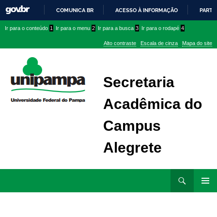
COMUNICA BR
ACESSO À INFORMAÇÃO
PARTI
IR
Ir
Ir
Ir
Ir para o conteúdo
1
Ir para o menu
2
Ir para a busca
3
Ir para o rodapé
4
PARA
para
para
para
O
Alto contraste
Escala de cinza
Mapa do site
CONTEÚDO
conteúdo
menu
menu
superior
lateral
Secretaria
Acadêmica do
Campus
Alegrete
Ir
Pesquisar
para
MENU
rodapé
PRINCI