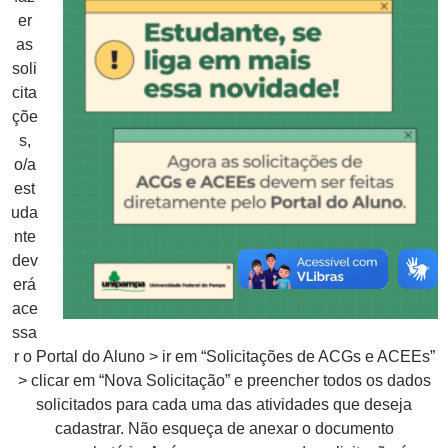
er
as
soli
cita
çõe
s,
o/a
est
uda
nte
dev
erá
ace
ssa
r o Portal do Aluno > ir em “Solicitações de ACGs e ACEEs”
> clicar em “Nova Solicitação” e preencher todos os dados
solicitados para cada uma das atividades que deseja
cadastrar. Não esqueça de anexar o documento