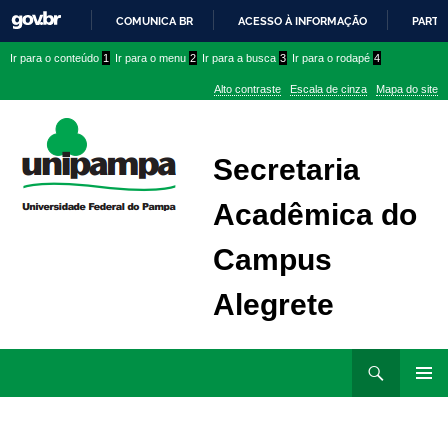
COMUNICA BR
ACESSO À INFORMAÇÃO
PARTI
IR
Ir
Ir
Ir
Ir para o conteúdo
1
Ir para o menu
2
Ir para a busca
3
Ir para o rodapé
4
PARA
para
para
para
O
Alto contraste
Escala de cinza
Mapa do site
CONTEÚDO
conteúdo
menu
menu
superior
lateral
Secretaria
Acadêmica do
Campus
Alegrete
Ir
Pesquisar
para
MENU
rodapé
PRINCI