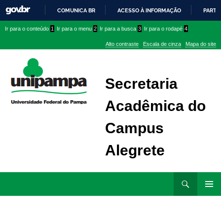
COMUNICA BR
ACESSO À INFORMAÇÃO
PARTI
IR
Ir
Ir
Ir
Ir para o conteúdo
1
Ir para o menu
2
Ir para a busca
3
Ir para o rodapé
4
PARA
para
para
para
O
Alto contraste
Escala de cinza
Mapa do site
CONTEÚDO
conteúdo
menu
menu
superior
lateral
Secretaria
Acadêmica do
Campus
Alegrete
Ir
Pesquisar
para
MENU
rodapé
PRINCI