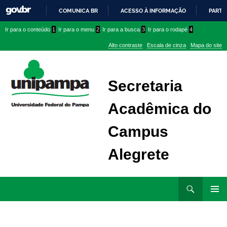
COMUNICA BR
ACESSO À INFORMAÇÃO
PARTI
IR
Ir
Ir
Ir
Ir para o conteúdo
1
Ir para o menu
2
Ir para a busca
3
Ir para o rodapé
4
PARA
para
para
para
O
Alto contraste
Escala de cinza
Mapa do site
CONTEÚDO
conteúdo
menu
menu
superior
lateral
Secretaria
Acadêmica do
Campus
Alegrete
Ir
Pesquisar
para
MENU
rodapé
PRINCI