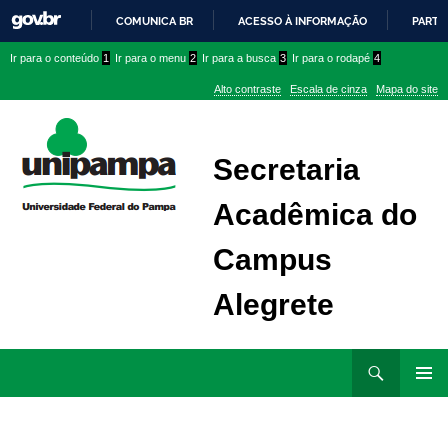
COMUNICA BR
ACESSO À INFORMAÇÃO
PARTI
IR
Ir
Ir
Ir
Ir para o conteúdo
1
Ir para o menu
2
Ir para a busca
3
Ir para o rodapé
4
PARA
para
para
para
O
Alto contraste
Escala de cinza
Mapa do site
CONTEÚDO
conteúdo
menu
menu
superior
lateral
Secretaria
Acadêmica do
Campus
Alegrete
Ir
Pesquisar
para
MENU
rodapé
PRINCI