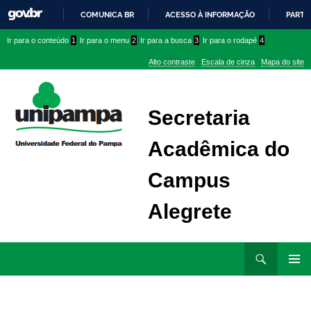
COMUNICA BR
ACESSO À INFORMAÇÃO
PARTI
IR
Ir
Ir
Ir
Ir para o conteúdo
1
Ir para o menu
2
Ir para a busca
3
Ir para o rodapé
4
PARA
para
para
para
O
Alto contraste
Escala de cinza
Mapa do site
CONTEÚDO
conteúdo
menu
menu
superior
lateral
Secretaria
Acadêmica do
Campus
Alegrete
Ir
Pesquisar
para
MENU
rodapé
PRINCI