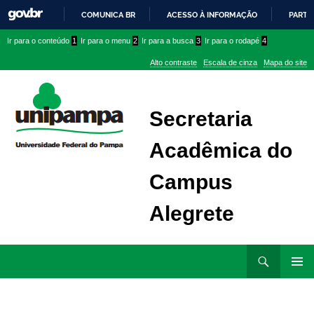
COMUNICA BR
ACESSO À INFORMAÇÃO
PARTI
IR
Ir
Ir
Ir
Ir para o conteúdo
1
Ir para o menu
2
Ir para a busca
3
Ir para o rodapé
4
PARA
para
para
para
O
Alto contraste
Escala de cinza
Mapa do site
CONTEÚDO
conteúdo
menu
menu
superior
lateral
Secretaria
Acadêmica do
Campus
Alegrete
Ir
Pesquisar
para
MENU
rodapé
PRINCI