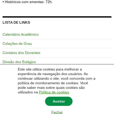
• Históricos com ementas: 72h.
LISTA DE LINKS
Calendário Acadêmico
Colações de Grau
Contatos dos Docentes
Divisão dos Estágios
Este site utiliza cookies para melhorar a
GURI
experiência de navegação dos usuários. Ao
continuar utilizando o site, você concorda com a
Horários das Aulas
política de monitoramento de cookies. Você
pode saber mais sobre quais cookies são
Unipampa – Campus Alegrete
utilizados na
Política de cookies
.
Aceitar
Fechar
© 2014 Universidade Federal do Pampa - UNIPAMPA