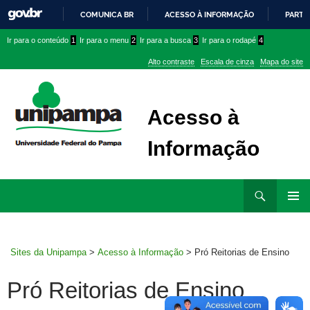
COMUNICA BR
ACESSO À INFORMAÇÃO
PARTI
IR
Ir
Ir
Ir
Ir para o conteúdo
1
Ir para o menu
2
Ir para a busca
3
Ir para o rodapé
4
PARA
para
para
para
O
Alto contraste
Escala de cinza
Mapa do site
CONTEÚDO
conteúdo
menu
menu
superior
lateral
Acesso à
Informação
Ir
Pesquisar
para
MENU
rodapé
PRINCI
Sites da Unipampa
>
Acesso à Informação
>
Pró Reitorias de Ensino
Pró Reitorias de Ensino