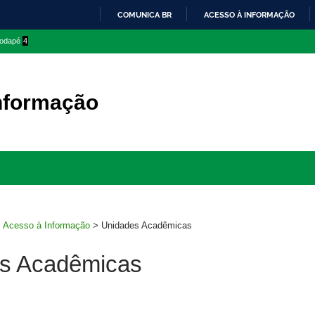
COMUNICA BR
ACESSO À INFORMAÇÃO
IR
 rodapé
4
PARA
O
CONTEÚDO
nformação
Ir
para
rodapé
>
Acesso à Informação
>
Unidades Acadêmicas
s Acadêmicas