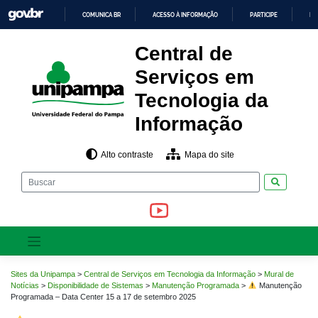
Pular
COMUNICA BR
ACESSO À INFORMAÇÃO
PARTICIPE
LE
para
o
IR
PARA
conteúdo
Central de
O
CONTEÚDO
Serviços em
Tecnologia da
Informação
Alto contraste
Mapa do site
Pesquisar
Sites da Unipampa
>
Central de Serviços em Tecnologia da Informação
>
Mural de
Notícias
>
Disponibilidade de Sistemas
>
Manutenção Programada
>
Manutenção
Programada – Data Center 15 a 17 de setembro 2025