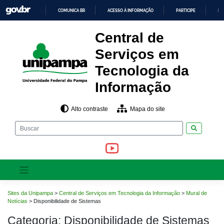
Pular
COMUNICA BR
ACESSO À INFORMAÇÃO
PARTICIPE
LE
para
o
IR
PARA
conteúdo
Central de
O
CONTEÚDO
Serviços em
Tecnologia da
Informação
Alto contraste
Mapa do site
Pesquisar
Sites da Unipampa
>
Central de Serviços em Tecnologia da Informação
>
Mural de
Notícias
>
Disponibilidade de Sistemas
Categoria:
Disponibilidade de Sistemas