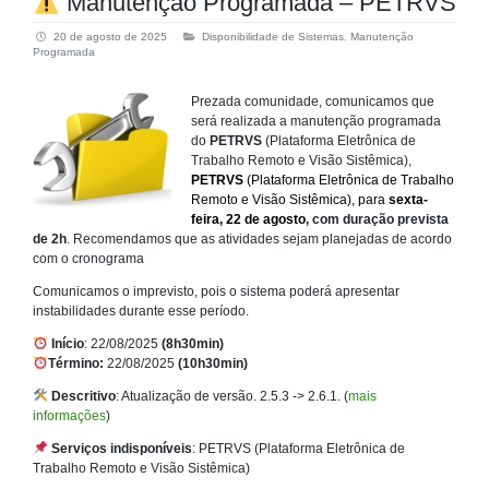
Manutenção Programada – PETRVS
20 de agosto de 2025
Disponibilidade de Sistemas
,
Manutenção
Programada
Prezada comunidade, comunicamos que
será realizada a manutenção programada
do
PETRVS
(Plataforma Eletrônica de
Trabalho Remoto e Visão Sistêmica),
PETRVS
(
Plataforma Eletrônica de Trabalho
Remoto e Visão Sistêmica), para
sexta-
feira, 22 de agosto
, com duração prevista
de 2h
. Recomendamos que as atividades sejam planejadas de acordo
com o cronograma
Comunicamos o imprevisto, pois o sistema poderá apresentar
instabilidades durante esse período.
Início
: 22/08/2025
(8h30min)
Término:
22/08/2025
(10h30min)
Descritivo
: Atualização de versão. 2.5.3 -> 2.6.1. (
mais
informações
)
Serviços indisponíveis
: PETRVS (Plataforma Eletrônica de
Trabalho Remoto e Visão Sistêmica)