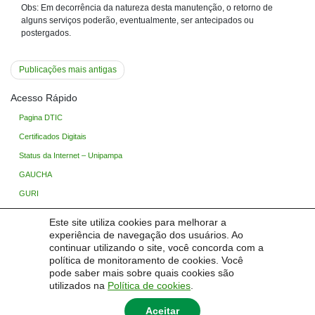
Obs: Em decorrência da natureza desta manutenção, o retorno de
alguns serviços poderão, eventualmente, ser antecipados ou
postergados.
Navegação
Publicações mais antigas
por
Acesso Rápido
posts
Pagina DTIC
Certificados Digitais
Status da Internet – Unipampa
GAUCHA
GURI
Ingresso Unipampa
Este site utiliza cookies para melhorar a
Processo Seletivo
experiência de navegação dos usuários. Ao
continuar utilizando o site, você concorda com a
Base de Conhecimento
política de monitoramento de cookies. Você
TIC Wiki (Restrito)
pode saber mais sobre quais cookies são
utilizados na
Política de cookies
.
Aceitar