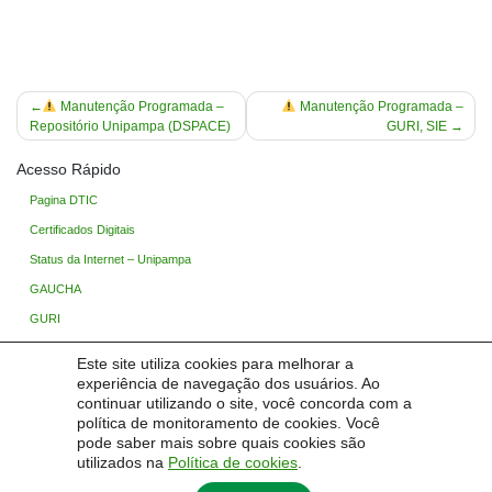
Navegação
Manutenção Programada –
Manutenção Programada –
Repositório Unipampa (DSPACE)
GURI, SIE
de
Post
Acesso Rápido
Pagina DTIC
Certificados Digitais
Status da Internet – Unipampa
GAUCHA
GURI
Ingresso Unipampa
Este site utiliza cookies para melhorar a
Processo Seletivo
experiência de navegação dos usuários. Ao
continuar utilizando o site, você concorda com a
Base de Conhecimento
política de monitoramento de cookies. Você
TIC Wiki (Restrito)
pode saber mais sobre quais cookies são
utilizados na
Política de cookies
.