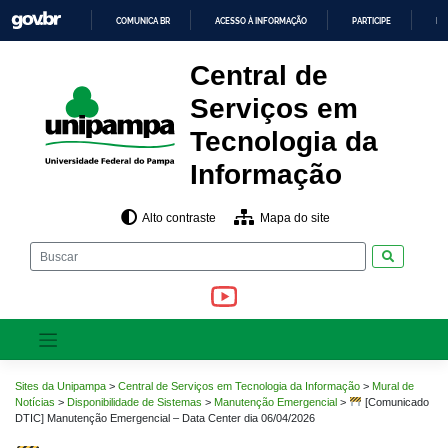
Pular
COMUNICA BR
ACESSO À INFORMAÇÃO
PARTICIPE
LE
para
o
IR
PARA
conteúdo
Central de
O
CONTEÚDO
Serviços em
Tecnologia da
Informação
Alto contraste
Mapa do site
Pesquisar
Sites da Unipampa
>
Central de Serviços em Tecnologia da Informação
>
Mural de
Notícias
>
Disponibilidade de Sistemas
>
Manutenção Emergencial
>
[Comunicado
DTIC] Manutenção Emergencial – Data Center dia 06/04/2026