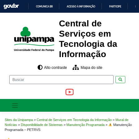
Pular
COMUNICA BR
ACESSO À INFORMAÇÃO
PARTICIPE
LE
para
o
IR
PARA
conteúdo
Central de
O
CONTEÚDO
Serviços em
Tecnologia da
Informação
Alto contraste
Mapa do site
Pesquisar
Sites da Unipampa
>
Central de Serviços em Tecnologia da Informação
>
Mural de
Notícias
>
Disponibilidade de Sistemas
>
Manutenção Programada
>
Manutenção
Programada – PETRVS