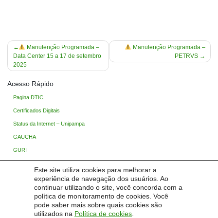
Navegação
Manutenção Programada –
Manutenção Programada –
Data Center 15 a 17 de setembro
PETRVS
de
2025
Post
Acesso Rápido
Pagina DTIC
Certificados Digitais
Status da Internet – Unipampa
GAUCHA
GURI
Ingresso Unipampa
Este site utiliza cookies para melhorar a
Processo Seletivo
experiência de navegação dos usuários. Ao
continuar utilizando o site, você concorda com a
Base de Conhecimento
política de monitoramento de cookies. Você
TIC Wiki (Restrito)
pode saber mais sobre quais cookies são
utilizados na
Política de cookies
.