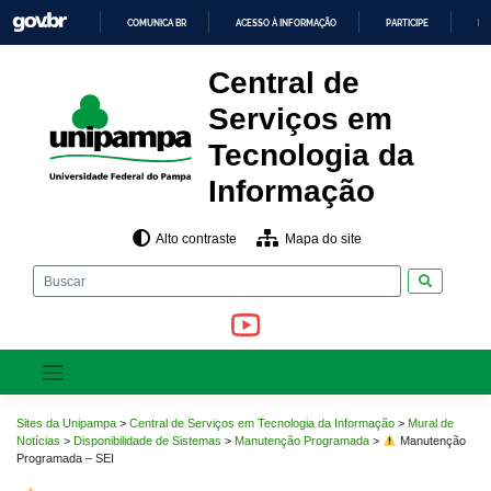
Pular
COMUNICA BR
ACESSO À INFORMAÇÃO
PARTICIPE
LE
para
o
IR
PARA
conteúdo
Central de
O
CONTEÚDO
Serviços em
Tecnologia da
Informação
Alto contraste
Mapa do site
Pesquisar
Sites da Unipampa
>
Central de Serviços em Tecnologia da Informação
>
Mural de
Notícias
>
Disponibilidade de Sistemas
>
Manutenção Programada
>
Manutenção
Programada – SEI