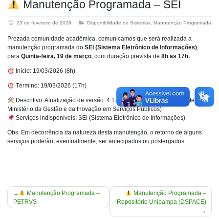
Manutenção Programada – SEI
23 de fevereiro de 2026
Disponibilidade de Sistemas
,
Manutenção Programada
Prezada comunidade acadêmica, comunicamos que será realizada a
manutenção programada do
SEI (Sistema Eletrônico de Informações)
,
para
Quinta-feira, 19 de março
, com duração prevista de
8h as 17h.
Início: 19/03/2026 (8h)
Término: 19/03/2026 (17h)
Descritivo: Atualização de versão. 4.1.5 .
(
mais informações
,
Fonte:
Ministério da Gestão e da Inovação em Serviços Públicos)
Serviços indisponíveis: SEI (Sistema Eletrônico de Informações)
Obs: Em decorrência da natureza desta manutenção, o retorno de alguns
serviços poderão, eventualmente, ser antecipados ou postergados.
Navegação
Manutenção Programada –
Manutenção Programada –
PETRVS
Repositório Unipampa (DSPACE)
de