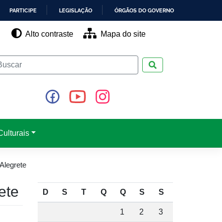
PARTICIPE
LEGISLAÇÃO
ÓRGÃOS DO GOVERNO
Alto contraste
Mapa do site
Pesquisar
ulturais
Alegrete
ete
D
S
T
Q
Q
S
S
1
2
3