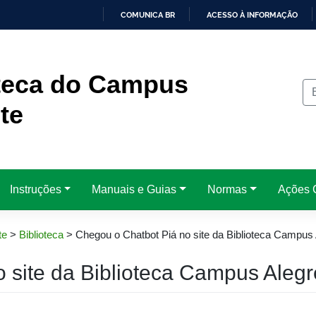
COMUNICA BR
ACESSO À INFORMAÇÃO
IR
PARA
O
CONTEÚDO
oteca do Campus
te
Instruções
Manuais e Guias
Normas
Ações C
te
>
Biblioteca
>
Chegou o Chatbot Piá no site da Biblioteca Campus 
 site da Biblioteca Campus Alegr