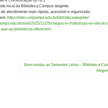
ação e Comunicação (DTIC).
ite local da Biblioteca Campus alegrete.
a de atendimento mais rápida, acessível e organizada.
 em:
https://sites.unipampa.edu.br/bibliotecaalegrete/
ipampa.edu.br/sisbi/2025/11/25/chegou-o-chatbot-pia-no-site-do-s
o-que-as-bibliotecas-oferecem/
Bem-vindos ao Semestre Letivo – Biblioteca C
Alegre