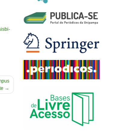
isbi-
ampus
te