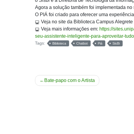
o Sisbi e a Diretoria de Tecnologia da Inform
Agora a solução também foi implementada no s
O PIÁ foi criado para oferecer uma experiênci
Veja no site da Biblioteca Campus Alegrete
Veja mais informações em:
https://sites.un
seu-assistente-inteligente-para-aproveitar-tud
Tags:
Biblioteca
Chatbot
Piá
SisBi
Navegação
Bate-papo com o Artista
de
Post