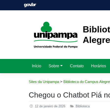
Pular
para
o
conteúdo
Bibli
Alegre
Início
Sobre
Contato
Horários
Sites da Unipampa
>
Biblioteca do Campus Alegre
Chegou o Chatbot Piá no
12 de janeiro de 2026
Biblioteca