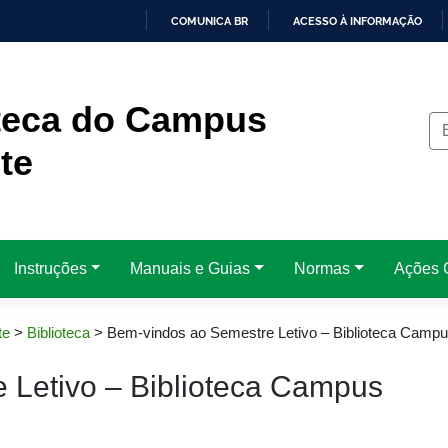
COMUNICA BR
ACESSO À INFORMAÇÃO
IR
PARA
O
CONTEÚDO
oteca do Campus
te
Instruções
Manuais e Guias
Normas
Ações C
te
>
Biblioteca
>
Bem-vindos ao Semestre Letivo – Biblioteca Campu
 Letivo – Biblioteca Campus