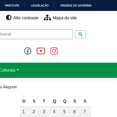
PARTICIPE
LEGISLAÇÃO
ÓRGÃOS DO GOVERNO
Alto contraste
Mapa do site
Pesquisar
ulturais
s Alegrete
D
S
T
Q
Q
S
S
1
2
3
4
5
6
7