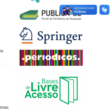
ra
ormas