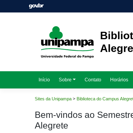
Pular
para
o
conteúdo
Bibli
Alegre
Início
Sobre
Contato
Horários
Sites da Unipampa
>
Biblioteca do Campus Alegre
Bem-vindos ao Semestre
Alegrete