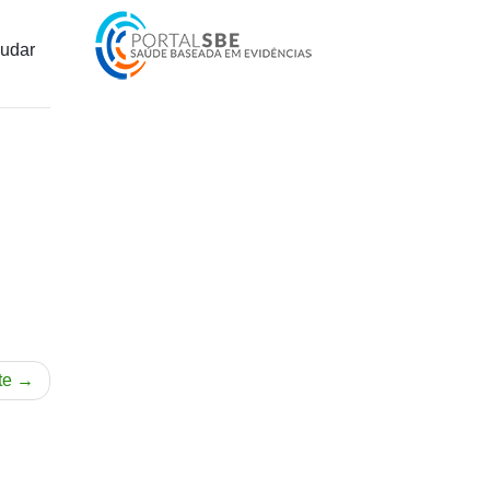
judar
te