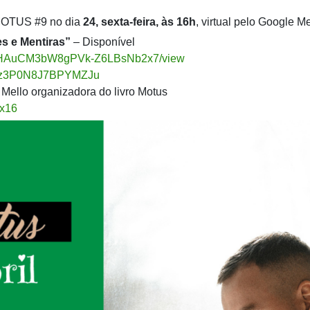
 MOTUS #9 no dia
24, sexta-feira, às 16h
, virtual pelo Google Me
s e Mentiras”
– Disponível
0K5DHAuCM3bW8gPVk-Z6LBsNb2x7/view
6zRz3P0N8J7BPYMZJu
 Mello organizadora do livro Motus
Gx16