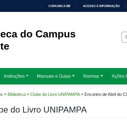
COMUNICA BR
ACESSO À INFORMAÇÃO
IR
PARA
O
CONTEÚDO
oteca do Campus
te
Instruções
Manuais e Guias
Normas
Ações C
te
>
Biblioteca
>
Clube do Livro UNIPAMPA
>
Encontro de Abril do 
lube do Livro UNIPAMPA