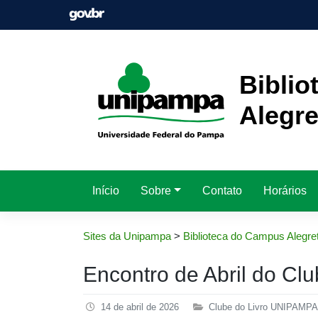
Pular
para
o
conteúdo
Bibli
Alegre
Início
Sobre
Contato
Horários
Sites da Unipampa
>
Biblioteca do Campus Alegre
Encontro de Abril do C
14 de abril de 2026
Clube do Livro UNIPAMPA