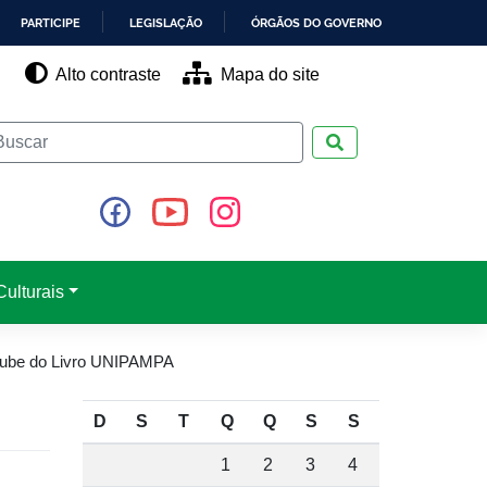
PARTICIPE
LEGISLAÇÃO
ÓRGÃOS DO GOVERNO
Alto contraste
Mapa do site
Pesquisar
ulturais
Clube do Livro UNIPAMPA
D
S
T
Q
Q
S
S
1
2
3
4