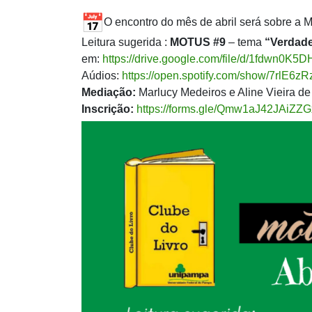
O encontro do mês de abril será sobre a
Leitura sugerida :
MOTUS #9
– tema
“Verdade
em:
https://drive.google.com/file/d/1fdwn
Aúdios:
https://open.spotify.com/show/7rlE
Mediação:
Marlucy Medeiros e Aline Vieira de
Inscrição:
https://forms.gle/Qmw1aJ42JAiZZ