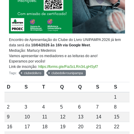
Encontro de Apresentação do Clube do Livro UNIPAMPA 2026 já tem
data será dia
10/04/2026 às 16h via Google Meet
.
Mediação: Marlucy Medeiros
Vamos apresentar os mediadores e as leituras do ano!
Esperamos por vocês!
Link de inscrição:
https://forms.gle/FiaScLRn3rLgHSyf7
Tags:
clubedolivro
clubedolivrounipampa
D
S
T
Q
Q
S
S
1
2
3
4
5
6
7
8
9
10
11
12
13
14
15
16
17
18
19
20
21
22