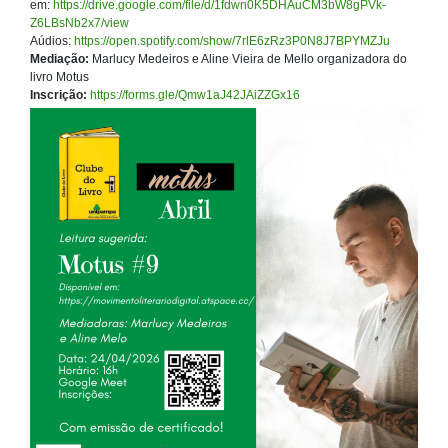
em:
https://drive.google.com/file/d/1fdwn0K5DHAuCM3bW8gPVk-
Z6LBsNb2x7/view
Aúdios:
https://open.spotify.com/show/7rlE6zRz3P0N8J7BPYMZJu
Mediação:
Marlucy Medeiros e Aline Vieira de Mello organizadora do
livro Motus
Inscrição:
https://forms.gle/Qmw1aJ42JAiZZGx16