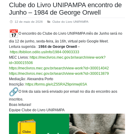
Clube do Livro UNIPAMPA encontro de
Junho – 1984 de George Orwell
12 de maio de 2026
Clube do Livro UNIPAMPA
O encontro do Clube do Livro UNIPAMPA mês de Junho será no
dia 12 de junho, sexta-feira, às 16h, virtual pelo Google Meet.
Leitura sugerida :
1984 de George Orwell
–
https://biblion.odilo.us/info/1984-00903333
MEC Livros:
https://meclivros.mec.gov.br/search/view-work?
id=300015506
https://meclivros.mec.gov.br/search/view-work?id=300014042
https://meclivros.mec.gov.br/search/view-work?id=300013879
Mediação: Alexandra Porto
Inscrição:
https://forms.gle/cZS5RAZ9primwj6SA
O link da sala será enviado por email no dia do encontro aos
inscritos.
Boas leituras!
Equipe Clube do Livro UNIPAMPA