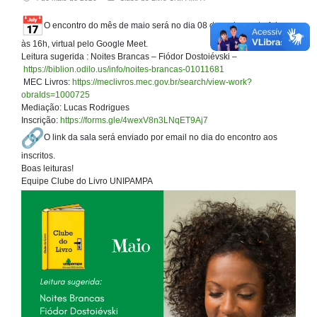
O encontro do mês de maio será no dia 08 de maio, sexta-feira,
às 16h, virtual pelo Google Meet.
Leitura sugerida : Noites Brancas – Fiódor Dostoiévski –
https://biblion.odilo.us/info/noites-brancas-01011681
MEC Livros:
https://meclivros.mec.gov.br/search/view-work?
obraIds=1000725
Mediação: Lucas Rodrigues
Inscrição:
https://forms.gle/4wexV8n3LNqET9Aj7
O link da sala será enviado por email no dia do encontro aos
inscritos.
Boas leituras!
Equipe Clube do Livro UNIPAMPA