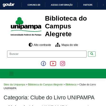
Pular
COMUNICA BR
ACESSO À INFORMAÇÃO
PARTICIPE
LE
para
o
IR
PARA
conteúdo
Biblioteca do
O
CONTEÚDO
Campus
Alegrete
Alto contraste
Mapa do site
Pesquisar
Sites da Unipampa
>
Biblioteca do Campus Alegrete
>
Biblioteca
>
Clube do Livro
UNIPAMPA
Categoria:
Clube do Livro UNIPAMPA