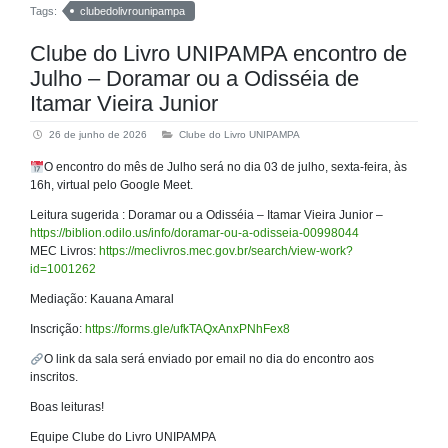
Tags:
clubedolivrounipampa
Clube do Livro UNIPAMPA encontro de
Julho – Doramar ou a Odisséia de
Itamar Vieira Junior
26 de junho de 2026
Clube do Livro UNIPAMPA
O encontro do mês de Julho será no dia 03 de julho, sexta-feira, às
16h, virtual pelo Google Meet.
Leitura sugerida : Doramar ou a Odisséia – Itamar Vieira Junior –
https://biblion.odilo.us/info/doramar-ou-a-odisseia-00998044
MEC Livros:
https://meclivros.mec.gov.br/search/view-work?
id=1001262
Mediação: Kauana Amaral
Inscrição:
https://forms.gle/ufkTAQxAnxPNhFex8
O link da sala será enviado por email no dia do encontro aos
inscritos.
Boas leituras!
Equipe Clube do Livro UNIPAMPA