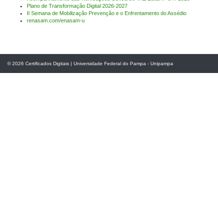
Plano de Transformação Digital 2026-2027
II Semana de Mobilização Prevenção e o Enfrentamento do Assédio
renasam.com/enasam-u
© 2026
Certificados Digitais
|
Universidade Federal do Pampa - Unipampa