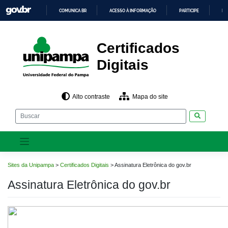
Pular
COMUNICA BR
ACESSO À INFORMAÇÃO
PARTICIPE
LE
para
o
IR
PARA
conteúdo
O
CONTEÚDO
Certificados
Digitais
Alto contraste
Mapa do site
Pesquisar
Sites da Unipampa
>
Certificados Digitais
>
Assinatura Eletrônica do gov.br
Assinatura Eletrônica do gov.br