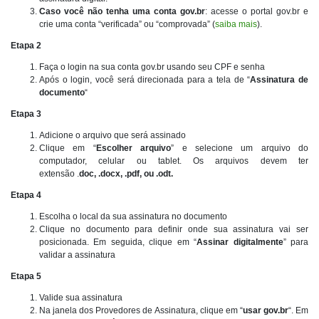
Caso você não tenha uma conta gov.br
: acesse o portal gov.br e
crie uma conta “verificada” ou “comprovada” (
saiba mais
).
Etapa 2
Faça o login na sua conta gov.br usando seu CPF e senha
Após o login, você será direcionada para a tela de “
Assinatura de
documento
“
Etapa 3
Adicione o arquivo que será assinado
Clique em “
Escolher arquivo
” e selecione um arquivo do
computador, celular ou tablet. Os arquivos devem ter
extensão .
doc, .docx, .pdf, ou .odt.
Etapa 4
Escolha o local da sua assinatura no documento
Clique no documento para definir onde sua assinatura vai ser
posicionada. Em seguida, clique em “
Assinar digitalmente
” para
validar a assinatura
Etapa 5
Valide sua assinatura
Na janela dos Provedores de Assinatura, clique em “
usar gov.br
“. Em