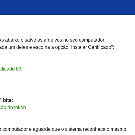
:
nks abaixo e salve os arquivos no seu computador;
da um deles e escolha a opção “Instalar Certificado”;
tificado 03
bits:
ação do token
do computador e aguarde que o sistema reconheça o mesmo.