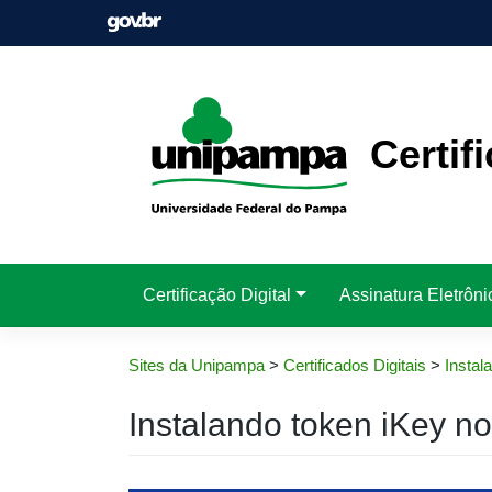
Pular
para
o
conteúdo
Certif
Certificação Digital
Assinatura Eletrôni
Sites da Unipampa
>
Certificados Digitais
>
Instal
Instalando token iKey n