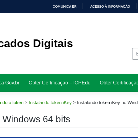
COMUNICA BR
ACESSO À INFORMAÇÃO
IR
PARA
O
CONTEÚDO
icados Digitais
ca Gov.br
Obter Certificação – ICPEdu
Obter Certificaçã
ando o token
>
Instalando token iKey
>
Instalando token iKey no Wind
o Windows 64 bits