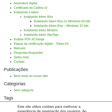
Assinatura digital
Certificado da Cadeia v2
Instalando o token
Instalando token iKey
Instalando token iKey no Windows 64 bits
Instalando token iKey – Windows 32 bits
Instalando token Morpho
Instalando token StarSign
Instalar PDF-XChange
Etapas da certificação digital – Token A3
Manuais
Perguntas frequentes
Saiba mais
Contato
Publicações
Bem-vindo ao nosso site!
Categorias
Sem categoria
Tags
Não há tags.
Este site utiliza cookies para melhorar a
experiência de navegação dos usuários. Ao
Portal UNIPAMPA