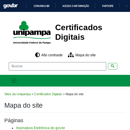
Pular
COMUNICA BR
ACESSO À INFORMAÇÃO
PARTICIPE
LE
para
o
IR
PARA
conteúdo
O
CONTEÚDO
Certificados
Digitais
Alto contraste
Mapa do site
Pesquisar
Sites da Unipampa
>
Certificados Digitais
>
Mapa do site
Mapa do site
Páginas
Assinatura Eletrônica do gov.br