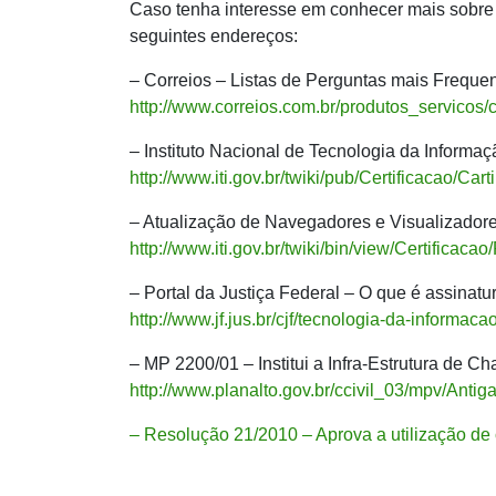
Caso tenha interesse em conhecer mais sobre a
seguintes endereços:
– Correios – Listas de Perguntas mais Freque
http://www.correios.com.br/produtos_servicos/c
– Instituto Nacional de Tecnologia da Informaçã
http://www.iti.gov.br/twiki/pub/Certificacao/Ca
– Atualização de Navegadores e Visualizador
http://www.iti.gov.br/twiki/bin/view/Certificac
– Portal da Justiça Federal – O que é assinatur
http://www.jf.jus.br/cjf/tecnologia-da-informaca
– MP 2200/01 – Institui a Infra-Estrutura de Ch
http://www.planalto.gov.br/ccivil_03/mpv/Anti
– Resolução 21/2010 – Aprova a utilização de