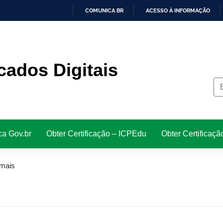
COMUNICA BR
ACESSO À INFORMAÇÃO
IR
PARA
O
CONTEÚDO
icados Digitais
ca Gov.br
Obter Certificação – ICPEdu
Obter Certificaçã
 mais