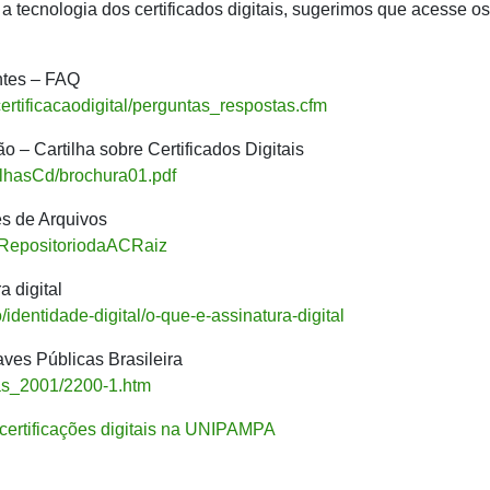
 tecnologia dos certificados digitais, sugerimos que acesse os
ntes – FAQ
ertificacaodigital/perguntas_respostas.cfm
o – Cartilha sobre Certificados Digitais
rtilhasCd/brochura01.pdf
es de Arquivos
ao/RepositoriodaACRaiz
a digital
o/identidade-digital/o-que-e-assinatura-digital
aves Públicas Brasileira
gas_2001/2200-1.htm
 certificações digitais na UNIPAMPA