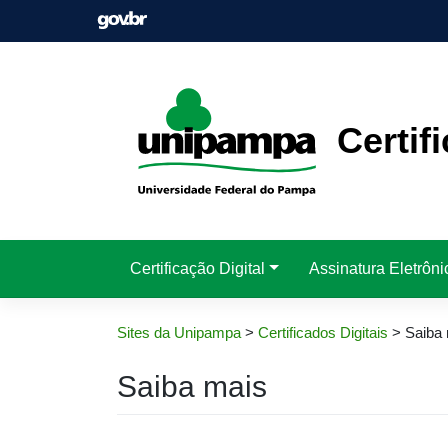
Pular
para
o
conteúdo
Certif
Certificação Digital
Assinatura Eletrôni
Sites da Unipampa
>
Certificados Digitais
>
Saiba
Saiba mais