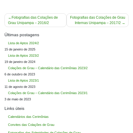
Navegação
Fotografias das Colações de
Fotografias das Colações de Grau
Grau Unipampa – 2016/2
Internas Unipampa – 2017/2
de
Post
Últimas postagens
Lista de Aptos 2024/2
15 de janeiro de 2025
Lista de Aptos 2023/2
19 de janeiro de 2024
Colações de Grau – Calendário das Cerimônias 2023/2
6 de outubro de 2023
Lista de Aptos 2023/1
11 de agosto de 2023
Colações de Grau – Calendário das Cerimônias 2023/1
3 de maio de 2023
Links úteis
Calendários das Cerimônias
Convites das Colações de Grau
Fotografias das Solenidades de Colações de Grau