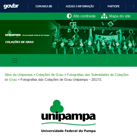
Pular
COMUNICA BR
ACESSO À INFORMAÇÃO
PARTICIPE
LE
para
o
IR
Alto contraste
Mapa do site
PARA
conteúdo
O
CONTEÚDO
Sites da Unipampa
>
Colações de Grau
>
Fotografias das Solenidades de Colações
de Grau
>
Fotografias das Colações de Grau Unipampa – 2017/1