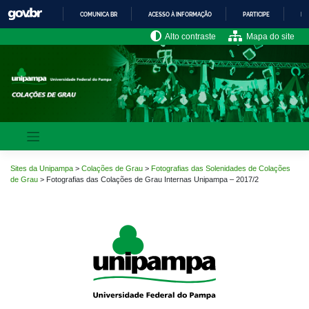
Pular
COMUNICA BR
ACESSO À INFORMAÇÃO
PARTICIPE
LE
para
o
IR
Alto contraste
Mapa do site
PARA
conteúdo
O
CONTEÚDO
Sites da Unipampa
>
Colações de Grau
>
Fotografias das Solenidades de Colações
de Grau
>
Fotografias das Colações de Grau Internas Unipampa – 2017/2