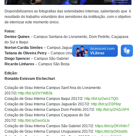
Disponibilizamos as fotografias das solenidades internas, salientando que é
resultado do trabalho voluntário dos servidores da instituição, com o objetivo
de eternizar este momento único.
Fotos:
Denise Quines
– Campus Santana do Livramento, Dom Pedrito, Caçapava
do Sul e Itaqui
Norton Cardia Simões
– Campus Jaguarão
Tatiana de Oliveira Petry
– Campus Uruguaiana
Diogo Spencer
– Campus São Gabriel
Ricardo Linhares
– Campus São Borja
Edição:
Ronaldo Estevam Etchechuri
Colação de Grau Interna Campus Sant’Ana do Livramento
2017/2
:
http://bit.ly/2HYWB3k
Colação de Grau Interna Campus Itaqui 2017/2:
http://bit.ly/2wn1TQG
Colação de Grau Interna Campus Jaguarão 2017/2:
http://bit.ly/2I3F8qr
Colação de Grau Interna Campus Dom Pedrito 2017/2:
http://bit.ly/2HZcAP4
Colação de Grau Interna Campus Caçapava do Sul
2017/2:
http://bit.ly/2woGLtx
Colação de Grau Interna Campus São Gabriel 2017/2:
https://bit.ly/2KVh8n7
Colação de Grau Interna Campus Uruguaiana 2017/2:
https://bit.ly/2Kbxbfx