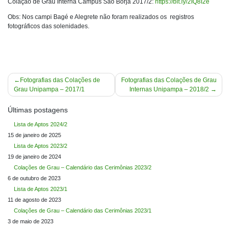
Colação de Grau Interna Campus São Borja 2017/2:
https://bit.ly/2IQ8I2e
Obs: Nos campi Bagé e Alegrete não foram realizados os registros
fotográficos das solenidades.
Navegação
Fotografias das Colações de
Fotografias das Colações de Grau
Grau Unipampa – 2017/1
Internas Unipampa – 2018/2
de
Post
Últimas postagens
Lista de Aptos 2024/2
15 de janeiro de 2025
Lista de Aptos 2023/2
19 de janeiro de 2024
Colações de Grau – Calendário das Cerimônias 2023/2
6 de outubro de 2023
Lista de Aptos 2023/1
11 de agosto de 2023
Colações de Grau – Calendário das Cerimônias 2023/1
3 de maio de 2023